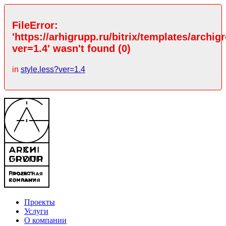
FileError:
'https://arhigrupp.ru/bitrix/templates/archig
ver=1.4' wasn't found (0)
in
style.less?ver=1.4
Проекты
Услуги
О компании