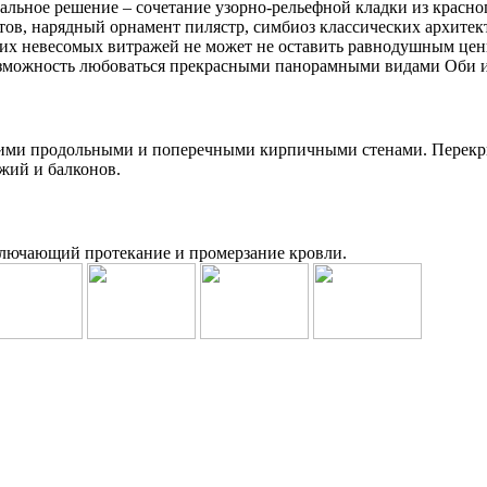
альное решение – сочетание узорно-рельефной кладки из красн
етов, нарядный орнамент пилястр, симбиоз классических архите
х невесомых витражей не может не оставить равнодушным цени
озможность любоваться прекрасными панорамными видами Оби и
ущими продольными и поперечными кирпичными стенами. Перекр
жий и балконов.
ключающий протекание и промерзание кровли.