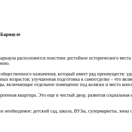
 Барнауле
Барнаула расположится поистине достойное исторического места 
ению.
общественного назначения, который имеет ряд преимуществ: уд
зных возрастов; улучшенная подготовка к самоотделке – что яв
ды, включающие отдельное помещение под коляски и место конс
троенная квартира. Это еще и чистый двор, развитая социальная
ое необходимое: детский сад, школа, ВУЗы, супермаркеты, зоны 